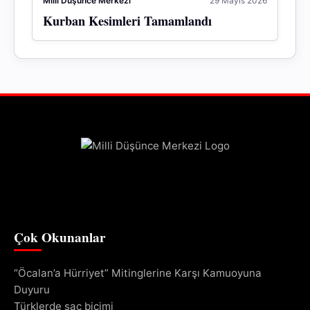
Millî Düşünce Merkezi
29 Mayıs 2026
Kurban Kesimleri Tamamlandı
Çok Okunanlar
“Öcalan’a Hürriyet” Mitinglerine Karşı Kamuoyuna
Duyuru
Türklerde saç biçimi