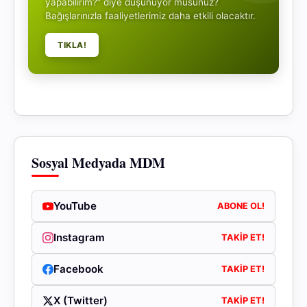
yapabilirim?” diye düşünüyor musunuz?
Bağışlarınızla faaliyetlerimiz daha etkili olacaktır.
TIKLA!
Sosyal Medyada MDM
YouTube
ABONE OL!
Instagram
TAKIP ET!
Facebook
TAKIP ET!
X (Twitter)
TAKIP ET!