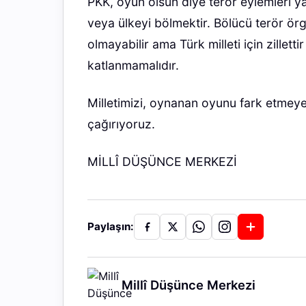
PKK, oyun olsun diye terör eylemleri 
veya ülkeyi bölmektir. Bölücü terör örgüt
olmayabilir ama Türk milleti için zillet
katlanmamalıdır.
Milletimizi, oynanan oyunu fark etmeye
çağırıyoruz.
MİLLÎ DÜŞÜNCE MERKEZİ
Paylaşın:
Millî Düşünce Merkezi