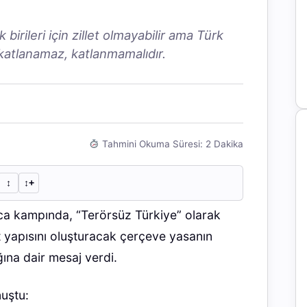
irileri için zillet olmayabilir ama Türk
na katlanamaz, katlanmamalıdır.
Tahmini Okuma Süresi: 2 Dakika
↕︎
↕︎+
 kampında, “Terörsüz Türkiye” olarak
t yapısını oluşturacak çerçeve yasanın
ğına dair mesaj verdi.
uştu: