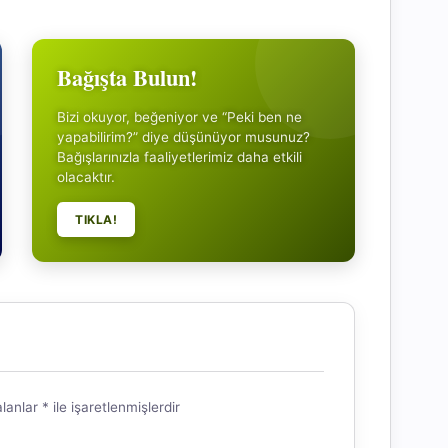
Bağışta Bulun!
Bizi okuyor, beğeniyor ve “Peki ben ne
yapabilirim?” diye düşünüyor musunuz?
Bağışlarınızla faaliyetlerimiz daha etkili
olacaktır.
TIKLA!
alanlar
*
ile işaretlenmişlerdir