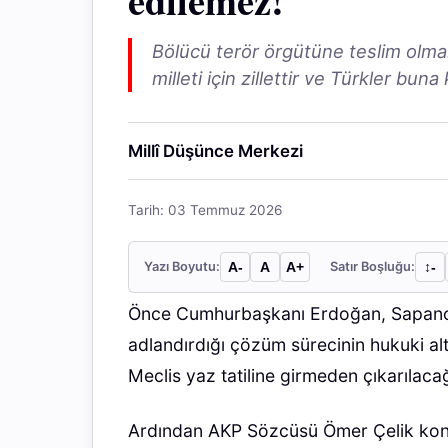
edilemez!
Bölücü terör örgütüne teslim olmak b
milleti için zillettir ve Türkler bu
Millî Düşünce Merkezi
Tarih: 03 Temmuz 2026
Yazı Boyutu:
A-
A
A+
Satır Boşluğu:
↕︎-
Önce Cumhurbaşkanı Erdoğan, Sapanca
adlandırdığı çözüm sürecinin hukuki al
Meclis yaz tatiline girmeden çıkarılaca
Ardından AKP Sözcüsü Ömer Çelik kon