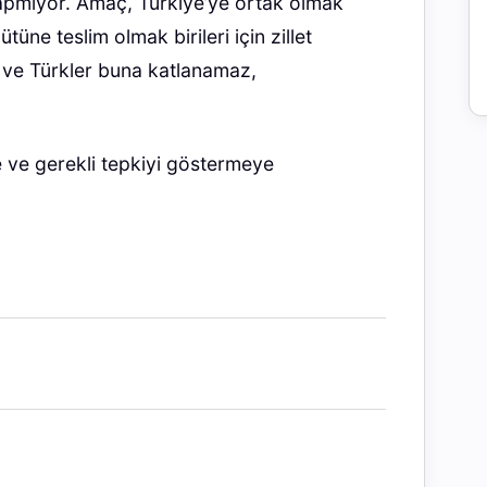
yapmıyor. Amaç, Türkiye’ye ortak olmak
üne teslim olmak birileri için zillet
tir ve Türkler buna katlanamaz,
 ve gerekli tepkiyi göstermeye