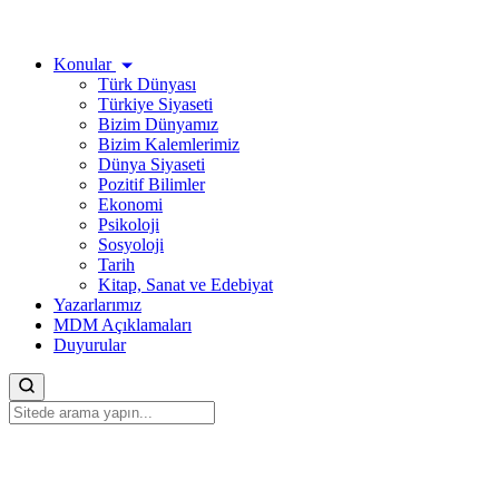
Konular
Türk Dünyası
Türkiye Siyaseti
Bizim Dünyamız
Bizim Kalemlerimiz
Dünya Siyaseti
Pozitif Bilimler
Ekonomi
Psikoloji
Sosyoloji
Tarih
Kitap, Sanat ve Edebiyat
Yazarlarımız
MDM Açıklamaları
Duyurular