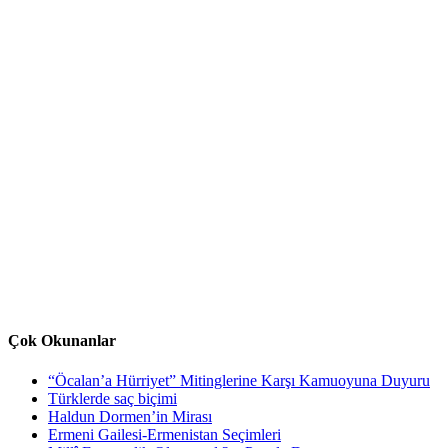
Çok Okunanlar
“Öcalan’a Hürriyet” Mitinglerine Karşı Kamuoyuna Duyuru
Türklerde saç biçimi
Haldun Dormen’in Mirası
Ermeni Gailesi-Ermenistan Seçimleri