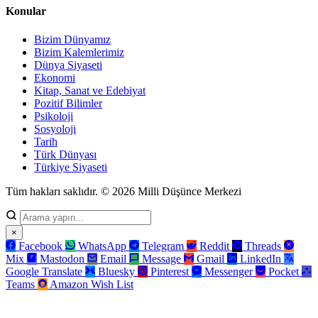
Konular
Bizim Dünyamız
Bizim Kalemlerimiz
Dünya Siyaseti
Ekonomi
Kitap, Sanat ve Edebiyat
Pozitif Bilimler
Psikoloji
Sosyoloji
Tarih
Türk Dünyası
Türkiye Siyaseti
Tüm hakları saklıdır. © 2026 Milli Düşünce Merkezi
×
Facebook
WhatsApp
Telegram
Reddit
Threads
Mix
Mastodon
Email
Message
Gmail
LinkedIn
Google Translate
Bluesky
Pinterest
Messenger
Pocket
Teams
Amazon Wish List