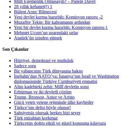
Millî Egemenlik Olmasaydı? – Panele Davet
28 yıllık kehanet(!) 1
Bülent Arınç Bilmecesi
Yeni devlet kurma hazırlığı: Komisyon raporu -2
Muzaffer Tekin: Bir kahramanın ardından
Yeni bir devlet kurma hazırlığı: Komisyon raporu-1
Mehmet Uçum’un ısrarındaki sırlar
Atatürk’ün izinden gitmek
Son Çıkanlar
Hürriyet, demokrasi ve mutluluk
Sadece soru
Bir yabancının Türk dünyasına bakışı
İnebahtı’dan NATO’ya: İspanya’nın İsrail ve Washington
diplomasisinde Türkiye Cumhuriyeti empatisi
Altın kadehteki zehir: Millî devletin sonu
Erhürman ve iki devletli çözüm
Trump, Bronson, Amor ve Aristo
Gücü yeten yetene rejiminde ülke kaybeder
Türkçe’nin delisi böyle olunur!
Şahsiyetsiz olursak herkes bizi sever
Türk mizahtan korkmaz
Türkçenin doğru etkili ve güzel konuşma kılavuzu