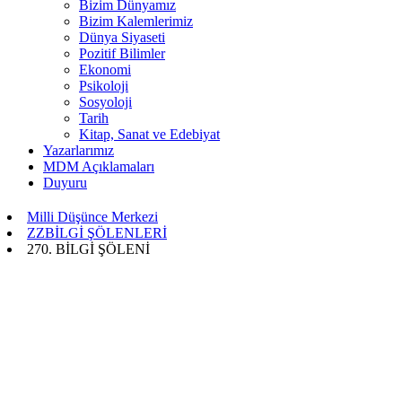
Bizim Dünyamız
Bizim Kalemlerimiz
Dünya Siyaseti
Pozitif Bilimler
Ekonomi
Psikoloji
Sosyoloji
Tarih
Kitap, Sanat ve Edebiyat
Yazarlarımız
MDM Açıklamaları
Duyuru
Milli Düşünce Merkezi
ZZBİLGİ ŞÖLENLERİ
270. BİLGİ ŞÖLENİ