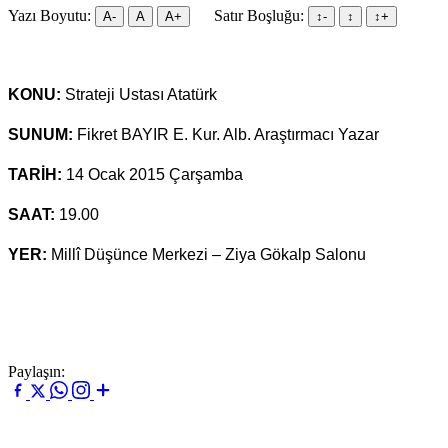
Yazı Boyutu:
Satır Boşluğu:
A-
A
A+
↕︎-
↕︎
↕︎+
KONU:
Strateji Ustası Atatürk
SUNUM:
Fikret BAYIR E. Kur. Alb. Araştırmacı Yazar
TARİH:
14 Ocak 2015 Çarşamba
SAAT:
19.00
YER:
Millî Düşünce Merkezi – Ziya Gökalp Salonu
Paylaşın: