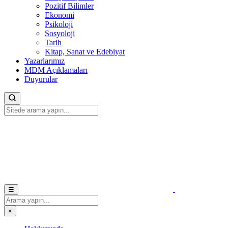
Pozitif Bilimler
Ekonomi
Psikoloji
Sosyoloji
Tarih
Kitap, Sanat ve Edebiyat
Yazarlarımız
MDM Açıklamaları
Duyurular
☰
×