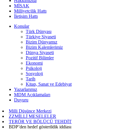
Hakkımızda
MİSAK
Milliyetçilik Hattı
İletişim Hattı
Konular
Türk Dünyası
Türkiye Siyaseti
Bizim Dünyamız
Bizim Kalemlerimiz
Dünya Siyaseti
Pozitif Bilimler
Ekonomi
Psikoloji
Sosyoloji
Tarih
Kitap, Sanat ve Edebiyat
Yazarlarımız
MDM Açıklamaları
Duyuru
Milli Düşünce Merkezi
ZZMİLLİ MESELELER
TERÖR VE BÖLÜCÜ TEHDİT
BDP’den hedef gösterildik iddiası