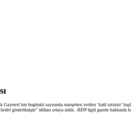
sı
zetesi’nin bugünkü sayısında manşetten verilen ‘katil sizsiniz’ başlıkl
hedef gösterilmiştir” iddiası ortaya atıldı. -BDP ilgili gazete hakkınd