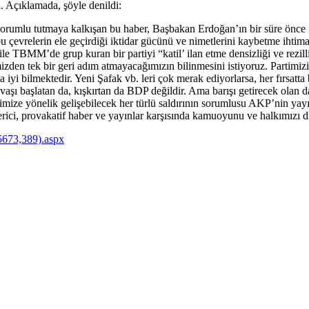
di. Açıklamada, şöyle denildi:
orumlu tutmaya kalkışan bu haber, Başbakan Erdoğan’ın bir süre önce “p
bu çevrelerin ele geçirdiği iktidar gücünü ve nimetlerini kaybetme ihtim
ile TBMM’de grup kuran bir partiyi “katil’ ilan etme densizliği ve rezil
en tek bir geri adım atmayacağımızın bilinmesini istiyoruz. Partimizin (a
 iyi bilmektedir. Yeni Şafak vb. leri çok merak ediyorlarsa, her fırsatta 
ı başlatan da, kışkırtan da BDP değildir. Ama barışı getirecek olan da
llerimize yönelik gelişebilecek her türlü saldırının sorumlusu AKP’nin 
österici, provakatif haber ve yayınlar karşısında kamuoyunu ve halkımı
5673,389).aspx