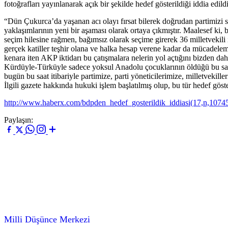
fotoğrafları yayınlanarak açık bir şekilde hedef gösterildiği iddia edil
“Dün Çukurca’da yaşanan acı olayı fırsat bilerek doğrudan partimizi s
yaklaşımlarının yeni bir aşaması olarak ortaya çıkmıştır. Maalesef ki, 
seçim hilesine rağmen, bağımsız olarak seçime girerek 36 milletvekili 
gerçek katiller teşhir olana ve halka hesap verene kadar da mücadelemizd
kenara iten AKP iktidarı bu çatışmalara nelerin yol açtığını bizden daha
Kürdüyle-Türküyle sadece yoksul Anadolu çocuklarının öldüğü bu savaş
bugün bu saat itibariyle partimize, parti yöneticilerimize, milletveki
İlgili gazete hakkında hukuki işlem başlatılmış olup, bu tür hedef g
http://www.haberx.com/bdpden_hedef_gosterildik_iddiasi(17,n,1074
Paylaşın:
Milli Düşünce Merkezi