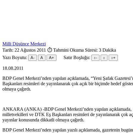
Milli Düşünce Merkezi
Tarih: 22 Ağustos 2011
⏱ Tahmini Okuma Süresi: 3 Dakika
Yazı Boyutu:
Satır Boşluğu:
A-
A
A+
↕︎-
↕︎
↕︎+
18.08.2011
BDP Genel Merkezi’nden yapılan açıklamada, “Yeni Şafak Gazetesi’nin 
Başkanları resimleri de yayınlanarak çok açık bir biçimde hedef göste
olmaya çağırdı.
ANKARA (ANKA) -BDP Genel Merkezi’nden yapılan açıklamada, “Yeni Ş
milletvekilleri ve DTK Eş Başkanları resimleri de yayınlanarak çok a
yayınlar konusunda dikkatli olmaya çağırdı.
BDP Genel Merkezi’nden yapılan yazılı açıklamada, gazetenin bugünkü 