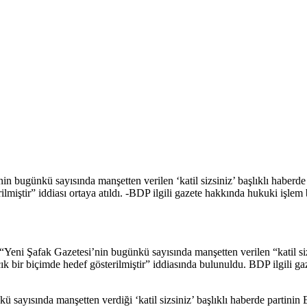
bugünkü sayısında manşetten verilen ‘katil sizsiniz’ başlıklı haberde 
rilmiştir” iddiası ortaya atıldı. -BDP ilgili gazete hakkında hukuki işl
afak Gazetesi’nin bugünkü sayısında manşetten verilen “katil sizsini
çık bir biçimde hedef gösterilmiştir” iddiasında bulunuldu. BDP ilgili
sayısında manşetten verdiği ‘katil sizsiniz’ başlıklı haberde partinin