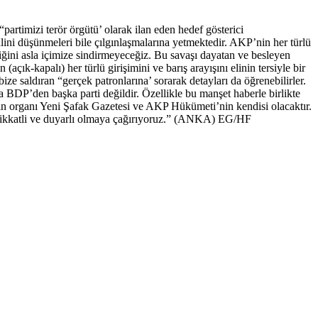
artimizi terör örgütü’ olarak ilan eden hedef gösterici
alini düşünmeleri bile çılgınlaşmalarına yetmektedir. AKP’nin her türlü
liğini asla içimize sindirmeyeceğiz. Bu savaşı dayatan ve besleyen
çık-kapalı) her türlü girişimini ve barış arayışını elinin tersiyle bir
bize saldıran “gerçek patronlarına’ sorarak detayları da öğrenebilirler.
 BDP’den başka parti değildir. Özellikle bu manşet haberle birlikte
yayın organı Yeni Şafak Gazetesi ve AKP Hükümeti’nin kendisi olacaktır.
zı dikkatli ve duyarlı olmaya çağırıyoruz.” (ANKA) EG/HF