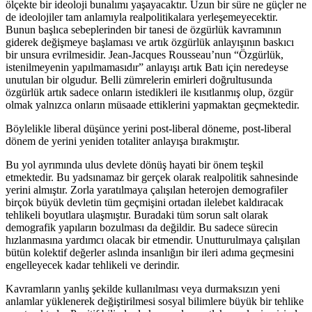
ölçekte bir ideoloji bunalımı yaşayacaktır. Uzun bir süre ne güçler ne
de ideolojiler tam anlamıyla realpolitikalara yerleşemeyecektir.
Bunun başlıca sebeplerinden bir tanesi de özgürlük kavramının
giderek değişmeye başlaması ve artık özgürlük anlayışının baskıcı
bir unsura evrilmesidir. Jean-Jacques Rousseau’nun “Özgürlük,
istenilmeyenin yapılmamasıdır” anlayışı artık Batı için neredeyse
unutulan bir olgudur. Belli zümrelerin emirleri doğrultusunda
özgürlük artık sadece onların istedikleri ile kısıtlanmış olup, özgür
olmak yalnızca onların müsaade ettiklerini yapmaktan geçmektedir.
Böylelikle liberal düşünce yerini post-liberal döneme, post-liberal
dönem de yerini yeniden totaliter anlayışa bırakmıştır.
Bu yol ayrımında ulus devlete dönüş hayati bir önem teşkil
etmektedir. Bu yadsınamaz bir gerçek olarak realpolitik sahnesinde
yerini almıştır. Zorla yaratılmaya çalışılan heterojen demografiler
birçok büyük devletin tüm geçmişini ortadan ilelebet kaldıracak
tehlikeli boyutlara ulaşmıştır. Buradaki tüm sorun salt olarak
demografik yapıların bozulması da değildir. Bu sadece sürecin
hızlanmasına yardımcı olacak bir etmendir. Unutturulmaya çalışılan
bütün kolektif değerler aslında insanlığın bir ileri adıma geçmesini
engelleyecek kadar tehlikeli ve derindir.
Kavramların yanlış şekilde kullanılması veya durmaksızın yeni
anlamlar yüklenerek değiştirilmesi sosyal bilimlere büyük bir tehlike