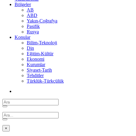
Bölgeler
AB
ABD
Yakın-Coğrafya
Pasifik
Rusya
Konular
Bilim-Teknoloji
Din
Eğitim-Kültür
Ekonomi
Kurumlar
Siyaset-Tarih
Tehditler
Türklük-Türkçülük
×