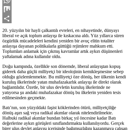
WhatsApp
Mix
Share
20. yüzyılın bir hayli çalkantılı evreleri, en nihayetinde, dünyayı
liberal ve açık toplum anlayışı ile kıskacına aldı. Yüz yıllarca süren
özgürlük mücadeleleri kendini yeniden bir avuç elitin totaliter
anlayışa dayanan politikalarla güttüğü rejimlere mahkum etti.
Toplumları anlamak için çıkmış kavramlar artık aykırı düşünenleri
yaftalamak adına kullanılır oldu.
Doğu kampında, özellikle son dönemde, liberal anlayıştan kopuş
giderek daha güçlü milliyetçi bir ideolojinin kemikleşmesine sebep
olduğu gözlemlenmekte. Bu milliyetçi öze dönüş, her ülkenin kendi
kuruluş ilkelerinde yatan muhafazakarlık anlayışı ile direkt olarak
bağlantılıdır. Özetle, bir ulus devletin kuruluş ilkelerinde ne
yatıyorsa şu andaki muhafazakar dönüş bu ilkelerin yeniden tesis
edilmesinden geçmekte.
Batı’nın, son yüzyıldaki faşist köklerinden ötürü, milliyetçiliğe
dönüş aşırı sağ veya radikal akımlar olarak nitelendirilmekte.
Halbuki radikal akımlar bundan birkaç yıl öncesine kadar Batı
değerlerine aykırı görüşleri sınıflandırmakta kullanılıyordu. Gerçek
birer ulus devlet anlayışı içerisinde bağımsızlığını kazanmaya çalışan