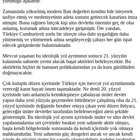
yürüttüğü aşikardır.
Zamanında yükselmiş modern Batı değerleri kendini bile isteyerek
tasfiye etmiş ve medeniyetinin adeta sonunu getirecek kararlara imza
atmıştır. Buna rağmen birçok kişi ulus devletin önemini geç de olsa
anlamış, korumak adına mücadeleye girişmiştir. Öte yandan,
Türkiye Cumhuriyeti zorlu bir süreçte olsa dahi uygarlığını daha
yitirmemiş ve yitirmemek adına sergileyeceği çabayı her gün ispat
edecek girişimlerde bulunmaktadır.
Mevcut yaşanan bu ideolojik yol ayrımının sonucu 21. yüzyılın
kalanında sahnede yerini alacak başat aktörleri belirleyecektir. Bu
aktörlerin hiçbiri de hamaset politikalarından ya da kuru gürültüden
doğmayacaktır.
Çok kutuplu düzen içerisinde Türkiye için mevcut yol ayrımlarında
vereceği karar hayati önem taşımaktadır. Ne denli 20. yüzyıl
içerisinde tam anlamıyla kemikleşmeye çabalayan üniter devlet
yapısı daha yeni yüzyıla geçemeden bitirilmeye çalışılmış olsa da 21.
yüzyıl içerisinde değişimle beraber ortaya çıkan yeni düzen ihtiyacı,
geleceğin üniter devletler tarafından belirleneceğini aleni şekilde
göstermiştir. Bu ideolojik yol ayrımı içerisinde üniter ve ulus devlet
yapılanmalarına sırt çevirinler bırakın yeni sahnede aktör olmayı,
başta kendi bölgelerinde sonrasında da kendi içlerinde yok olmaya
mahkumdurlar. Yeni sahnenin güç dengeleri ancak ve ancak kendi
içinde de gücünü üniter bir yapıda oluşturabilmiş iradeler tarafından