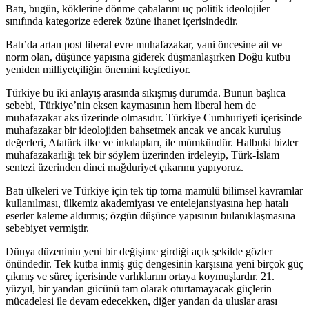
Batı, bugün, köklerine dönme çabalarını uç politik ideolojiler
sınıfında kategorize ederek özüne ihanet içerisindedir.
Batı’da artan post liberal evre muhafazakar, yani öncesine ait ve
norm olan, düşünce yapısına giderek düşmanlaşırken Doğu kutbu
yeniden milliyetçiliğin önemini keşfediyor.
Türkiye bu iki anlayış arasında sıkışmış durumda. Bunun başlıca
sebebi, Türkiye’nin eksen kaymasının hem liberal hem de
muhafazakar aks üzerinde olmasıdır. Türkiye Cumhuriyeti içerisinde
muhafazakar bir ideolojiden bahsetmek ancak ve ancak kuruluş
değerleri, Atatürk ilke ve inkılapları, ile mümkündür. Halbuki bizler
muhafazakarlığı tek bir söylem üzerinden irdeleyip, Türk-İslam
sentezi üzerinden dinci mağduriyet çıkarımı yapıyoruz.
Batı ülkeleri ve Türkiye için tek tip torna mamülü bilimsel kavramlar
kullanılması, ülkemiz akademiyası ve entelejansiyasına hep hatalı
eserler kaleme aldırmış; özgün düşünce yapısının bulanıklaşmasına
sebebiyet vermiştir.
Dünya düzeninin yeni bir değişime girdiği açık şekilde gözler
önündedir. Tek kutba inmiş güç dengesinin karşısına yeni birçok güç
çıkmış ve süreç içerisinde varlıklarını ortaya koymuşlardır. 21.
yüzyıl, bir yandan gücünü tam olarak oturtamayacak güçlerin
mücadelesi ile devam edecekken, diğer yandan da uluslar arası