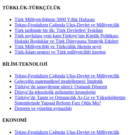
TÜRKLÜK-TÜRKÇÜLÜK
Türk Milliyetçiliğinin 3000 Yıllık Hafızası
Tekno-Feodalizm Çağında Ulus-Devlet ve Milliyetçilik
Türk tarihinde bir ilk: Türk Devletleri Teşkilatı
Türk soylulara yeni kapı:Türkiye’nin Kimlik Politikası,
Hukuki Boşluklar ve Türk Dünyasına Stratejik Etkileri
Türk Milliyetçiliği ve Türkçülük fikrinin seyri
Türk-İslam sentezi ve Türk milliyetçiliği üzerine
BİLİM-TEKNOLOJİ
Tekno-Feodalizm Çağında Ulus-Devlet ve Milliyetçilik
Geleceğin matematiksel modellemesi: İstatistik
Türkiye’de sanayileşme süreci: Osmanlı Dönemi
Dünya’da teknolojik gelişmeler kronolojisi
Türkiye’de Tarım ve Ormancılık Ar-Ge ve Yükseköğretim
Sistemlerinde Yapısal Reform Farz Oldu Mu?
Deprem ve yönetim aymazlığı
EKONOMİ
Tekno-Feodalizm Çağında Ulus-Devlet ve Milliyetçilik