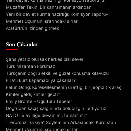
Yeni devlet kurma hazırlığı: Komisyon raporu -2
Muzaffer Tekin: Bir kahramanın ardından
Yeni bir devlet kurma hazırlığı: Komisyon raporu-1
Mehmet Uçum’un ısrarındaki sırlar
Atatürk’ün izinden gitmek
Son Çıkanlar
Şahsiyetsiz olursak herkes bizi sever
Türk mizahtan korkmaz
Türkçenin doğru etkili ve güzel konuşma kılavuzu
Fırat’ı kurt kapamadı ya çakallar?
Falun Gong: Küreselleşmenin ürettiği bir jeopolitik araç
Kimler geldi, kimler geçti?
Emily Brontë – Uğultulu Tepeler
Doğrudan kaçış salgınında doludizgin ilerliyoruz
NATO ile evliliğe devam mı, tamam mı?
“Terörsüz Türkiye” Söyleminin Arkasındaki Kürdistan
Mehmet Uçum’un ısrarındaki sırlar