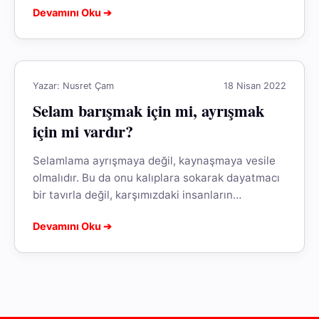
Devamını Oku ➔
Yazar: Nusret Çam
18 Nisan 2022
Selam barışmak için mi, ayrışmak
için mi vardır?
Selamlama ayrışmaya değil, kaynaşmaya vesile
olmalıdır. Bu da onu kalıplara sokarak dayatmacı
bir tavırla değil, karşımızdaki insanların
kültürüne, meşrebine, cinsiyetine ve statüsüne
Devamını Oku ➔
saygı duyarak elde...