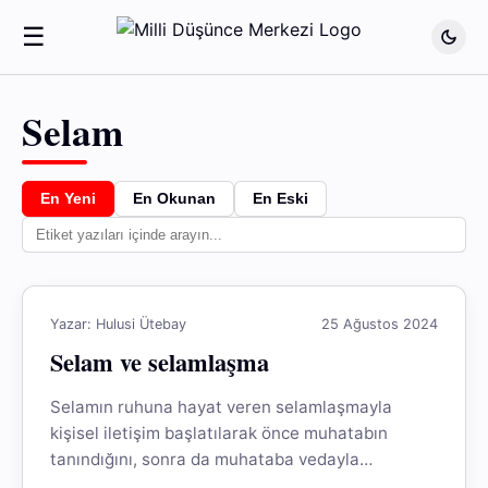
☰
Selam
En Yeni
En Okunan
En Eski
Yazar: Hulusi Ütebay
25 Ağustos 2024
Selam ve selamlaşma
Selamın ruhuna hayat veren selamlaşmayla
kişisel iletişim başlatılarak önce muhatabın
tanındığını, sonra da muhataba vedayla
selamlaşmanın tamamlandığını görürüz.