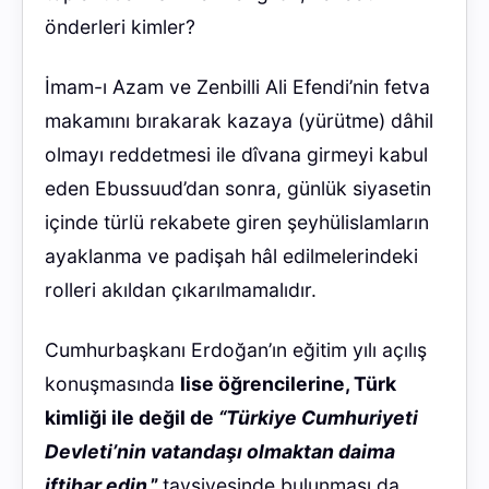
önderleri kimler?
İmam-ı Azam ve Zenbilli Ali Efendi’nin fetva
makamını bırakarak kazaya (yürütme) dâhil
olmayı reddetmesi ile dîvana girmeyi kabul
eden Ebussuud’dan sonra, günlük siyasetin
içinde türlü rekabete giren şeyhülislamların
ayaklanma ve padişah hâl edilmelerindeki
rolleri akıldan çıkarılmamalıdır.
Cumhurbaşkanı Erdoğan’ın eğitim yılı açılış
konuşmasında
lise öğrencilerine, Türk
kimliği ile değil de
“Türkiye Cumhuriyeti
Devleti’nin vatandaşı olmaktan daima
iftihar edin
.”
tavsiyesinde bulunması da