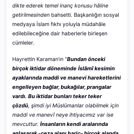
dikte ederek temel inanç konusu hâline
getirilmesinden
bahsetti. Başkanlığın sosyal
medyaya İslam fıkhı yoluyla müdahâle
edilebileceğine dair haberlerle birleşen
cümleler.
Hayrettin Karaman’ın “
Bundan önceki
birçok iktidar döneminde
İslâmî kesimin
ayaklarında maddi ve manevi hareketlerini
engelleyen bağlar, bukağılar, prangalar
vardı.
Bu iktidar bunları teker teker
çözdü
, şimdi iyi Müslümanlar olabilmek için
maddi ve manevî neye ihtiyacımız var ise
mevcuttur.
İnsanların kendi aralarında
anlaşarak -ceza alanı hariç- birçok alanda