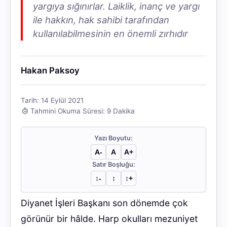
yargıya sığınırlar. Laiklik, inanç ve yargı
ile hakkın, hak sahibi tarafından
kullanılabilmesinin en önemli zırhıdır
Hakan Paksoy
Tarih: 14 Eylül 2021
Tahmini Okuma Süresi: 9 Dakika
Yazı Boyutu:
A-
A
A+
Satır Boşluğu:
↕︎-
↕︎
↕︎+
Diyanet İşleri Başkanı son dönemde çok
görünür bir hâlde. Harp okulları mezuniyet