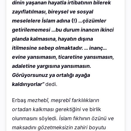
dinin yaşanan hayatla irtibatının bilerek
zayıflatılması, bireysel ve sosyal
meselelere İslam adına
(!)
…çözümler
getirilememesi …bu durum inancın ikinci
planda kalmasına, hayatın dışına
itilmesine sebep olmaktadır. … inanç…
evine yansımasın, ticaretine yansımasın,
adaletine yargısına yansımasın.
Görüyorsunuz ya ortalığı ayağa
kaldırıyorlar”
dedi.
Erbaş
mezhebî, meşrebî farklılıkların
ortadan kalkması gerektiğini
ve birlik
olunmasını söyledi.
İslam fıkhının özünü ve
maksadını gözetmeksizin zahiri boyutu