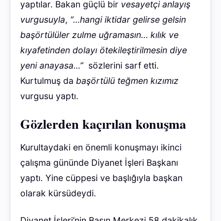
yaptılar. Bakan güçlü bir
vesayetçi anlayış
vurgusuyla
,
“…hangi iktidar gelirse gelsin
başörtülüler zulme uğramasın… kılık ve
kıyafetinden dolayı ötekileştirilmesin diye
yeni anayasa…”
sözlerini sarf etti.
Kurtulmuş da
başörtülü teğmen kızımız
vurgusu yaptı.
Gözlerden kaçırılan konuşma
Kurultaydaki en önemli konuşmayı ikinci
çalışma gününde Diyanet İşleri Başkanı
yaptı. Yine cüppesi ve başlığıyla başkan
olarak kürsüdeydi.
Diyanet İşleri’nin Basın Merkezi 58 dakikalık