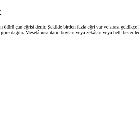
R
ü çan eğrisi denir. Şekilde birden fazla eğri var ve sırası geldikçe h
e göre dağılır. Meselâ insanların boyları veya zekâları veya belli becerile