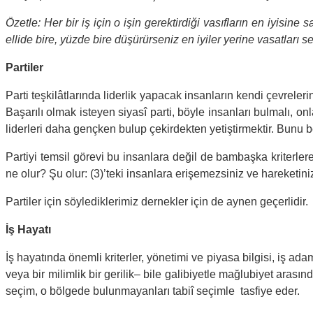
Özetle: Her bir iş için o işin gerektirdiği vasıfların en iyisine 
ellide bire, yüzde bire düşürürseniz en iyiler yerine vasatları 
Partiler
Parti teşkilâtlarında liderlik yapacak insanların kendi çevreleri
Başarılı olmak isteyen siyasî parti, böyle insanları bulmalı, onl
liderleri daha gençken bulup çekirdekten yetiştirmektir. Bunu be
Partiyi temsil görevi bu insanlara değil de bambaşka kriterle
ne olur? Şu olur: (3)’teki insanlara erişemezsiniz ve hareketiniz, 
Partiler için söylediklerimiz dernekler için de aynen geçerlidir.
İş Hayatı
İş hayatında önemli kriterler, yönetimi ve piyasa bilgisi, iş ada
veya bir milimlik bir gerilik– bile galibiyetle mağlubiyet arasın
seçim, o bölgede bulunmayanları tabiî seçimle tasfiye eder.