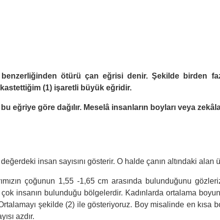
nzerliğinden ötürü çan eğrisi denir. Şekilde birden fazl
tettiğim (1) işaretli büyük eğridir.
 bu eğriye göre dağılır. Meselâ insanların boyları veya zekâlar
ğerdeki insan sayısını gösterir. O halde çanın altındaki alan ül
arımızın çoğunun 1,55 -1,65 cm arasında bulunduğunu gözleriz
en çok insanın bulunduğu bölgelerdir. Kadınlarda ortalama boyu
Ortalamayı şekilde (2) ile gösteriyoruz. Boy misalinde en kısa 
yısı azdır.