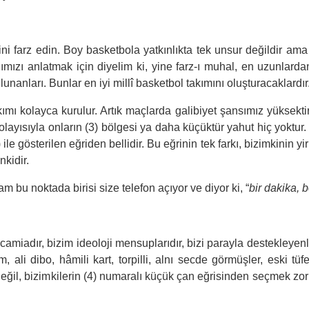
ini farz edin. Boy basketbola yatkınlıkta tek unsur değildir ama 
ımızı anlatmak için diyelim ki, yine farz-ı muhal, en uzunlard
nanları. Bunlar en iyi millî basketbol takımını oluşturacaklardır
akımı kolayca kurulur. Artık maçlarda galibiyet şansımız yüksekt
 dolayısıyla onların (3) bölgesi ya daha küçüktür yahut hiç yoktu
ile gösterilen eğriden bellidir. Bu eğrinin tek farkı, bizimkinin 
nkidir.
bu noktada birisi size telefon açıyor ve diyor ki, “
bir dakika, 
im camiadır, bizim ideoloji mensuplarıdır, bizi parayla destekleyen
m, ali dibo, hâmili kart, torpilli, alnı secde görmüşler, eski tüf
eğil, bizimkilerin (4) numaralı küçük çan eğrisinden seçmek zor