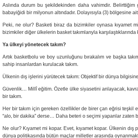
Aslında durum bu şekildekinden daha vahimdir. Belirttiğim gib
babayiğidi bir milyonun altındadır. Dolayısıyla (3) bölgesine ai
Peki, ne olur? Basketi biraz da bizimkiler oynasa kıyamet 
bizimkiler diğer ülkelerin basket takımlarıyla karşılaştıklarında 
Ya ülkeyi yönetecek takım?
Artık basketbolu ve boy uzunluğunu bırakalım ve başka takı
sahip insanlardan kurulacak takım.
Ülkenin dış işlerini yürütecek takım: Objektif bir dünya bilgisi
Güvenlik… Millî eğitim. Özetle ülke siyasetini anlayacak, kavr
bir takım.
Her bir takım için gereken özellikler de birer çan eğrisi teşki
“alo, bir dakika” derse… Daha beteri o seçimi yapanlar zaten 
Ne olur? Kıyamet mi kopar. Evet, kıyamet kopar. Ülkenin dış p
dünya politikasında bütün maçlar milletler arasında oynanmakta