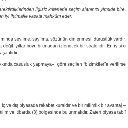
rektirdiklerinden ilgisiz kriterlerle seçim alanınızı yirmide bire,
 en iyi ihtimalle vasata mahkûm eder.
açılımında sevilme, sayılma, sözünün dinlenmesi, dürüstlük vardır.
 değil, yıllar boyu bıkmadan izlenecek bir stratejidir. En iyisi o
şarılıdır.
akkında casusluk yapmaya– göre seçilen “bizimkiler”e verilirse
 İç ve dış piyasada rekabet kuraldır ve bir milimlik bir avantaj –
atılım ve itibarda (3) bölgesinde bulunmalıdır. Zaten piyasa tabiî