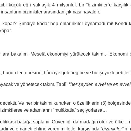
i küçük eğri yaklaşık 4 milyonluk bir “bizimkiler”e karşılık g
t insanların bizimkiler arasından çıkması hayaldir.
mi kopar? Şimdiye kadar hep onlarınkiler oynamadı mı! Kendi k
kopar.
mlara bakalım. Meselâ ekonomiyi yürütecek takım… Ekonomi bilg
ne, bunun tecrübesine, hâriciye geleneğine ve bu işi yüklenebilece
ayacak ve yönetecek takım. Tabiî, “
her şeyden evvel ve en evvel
l edecektir. Ve her bir takımı kurarken o özelliklerin (3) bölges
bizimkilerse ve adamlarını “mülâkatla” seçiyorlarsa…
olitikası batağa saplanır. Güvenliği darmadağın olur ve ülke –
dır ve emaneti ehline veren milletler karşısında “
bizimkiler”
in h