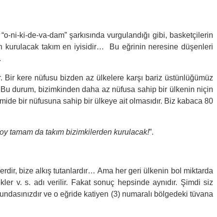
“o-ni-ki-de-va-dam” şarkısında vurgulandığı gibi, basketçilerin
an kurulacak takım en iyisidir… Bu eğrinin neresine düşenleri
.
ir. Bir kere nüfusu bizden az ülkelere karşı bariz üstünlüğümüz
r. Bu durum, bizimkinden daha az nüfusa sahip bir ülkenin niçin
yirmide bir nüfusuna sahip bir ülkeye ait olmasıdır. Biz kabaca 80
boy tamam da takım bizimkilerden kurulacak!
”.
lerdir, bize alkış tutanlardır… Ama her geri ülkenin bol miktarda
ekler v. s. adı verilir. Fakat sonuç hepsinde aynıdır. Şimdi siz
undasınızdır ve o eğride katiyen (3) numaralı bölgedeki tüvana