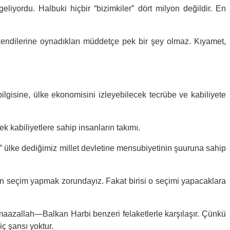
eliyordu. Halbuki hiçbir “bizimkiler” dört milyon değildir. En
endilerine oynadıkları müddetçe pek bir şey olmaz. Kıyamet,
isine, ülke ekonomisini izleyebilecek tecrübe ve kabiliyete
k kabiliyetlere sahip insanların takımı.
” ülke dediğimiz millet devletine mensubiyetinin şuuruna sahip
inden seçim yapmak zorundayız. Fakat birisi o seçimi yapacaklara
 maazallah—Balkan Harbi benzeri felaketlerle karşılaşır. Çünkü
iç şansı yoktur.