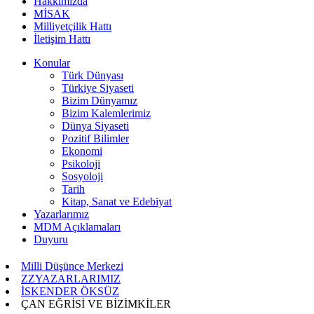
Hakkımızda
MİSAK
Milliyetçilik Hattı
İletişim Hattı
Konular
Türk Dünyası
Türkiye Siyaseti
Bizim Dünyamız
Bizim Kalemlerimiz
Dünya Siyaseti
Pozitif Bilimler
Ekonomi
Psikoloji
Sosyoloji
Tarih
Kitap, Sanat ve Edebiyat
Yazarlarımız
MDM Açıklamaları
Duyuru
Milli Düşünce Merkezi
ZZYAZARLARIMIZ
İSKENDER ÖKSÜZ
ÇAN EĞRİSİ VE BİZİMKİLER