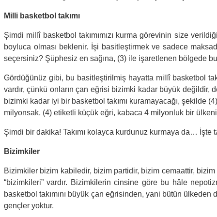
Milli basketbol takımı
Şimdi millî basketbol takımımızı kurma görevinin size verildiğ
boyluca olması beklenir. İşi basitleştirmek ve sadece maksad
seçersiniz? Şüphesiz en sağına, (3) ile işaretlenen bölgede bulu
Gördüğünüz gibi, bu basitleştirilmiş hayatta millî basketbol t
vardır, çünkü onların çan eğrisi bizimki kadar büyük değildir,
bizimki kadar iyi bir basketbol takımı kuramayacağı, şekilde (4) 
milyonsak, (4) etiketli küçük eğri, kabaca 4 milyonluk bir ülkeni
Şimdi bir dakika! Takımı kolayca kurdunuz kurmaya da… İşte tam 
Bizimkiler
Bizimkiler bizim kabiledir, bizim partidir, bizim cemaattir, biz
“bizimkileri” vardır. Bizimkilerin cinsine göre bu hâle nepotiz
basketbol takımını büyük çan eğrisinden, yani bütün ülkeden d
gençler yoktur.