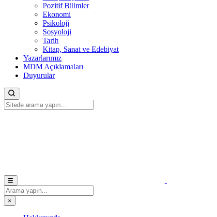
Pozitif Bilimler
Ekonomi
Psikoloji
Sosyoloji
Tarih
Kitap, Sanat ve Edebiyat
Yazarlarımız
MDM Açıklamaları
Duyurular
☰
×