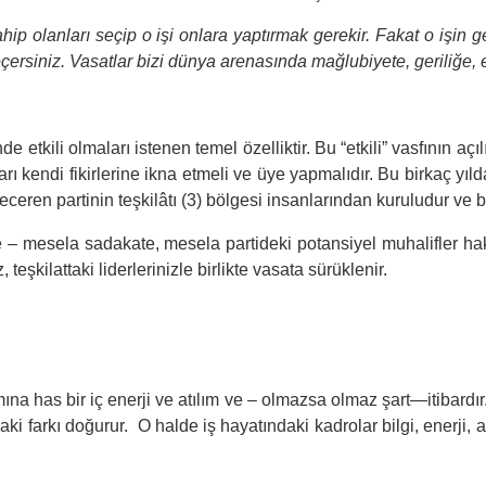
sahip olanları seçip o işi onlara yaptırmak gerekir. Fakat o işin ge
seçersiniz. Vasatlar bizi dünya arenasında mağlubiyete, geriliğe,
nde etkili olmaları istenen temel özelliktir. Bu “etkili” vasfının 
arı kendi fikirlerine ikna etmeli ve üye yapmalıdır. Bu birkaç yılda
ceren partinin teşkilâtı (3) bölgesi insanlarından kuruludur ve ba
re – mesela sadakate, mesela partideki potansiyel muhalifler h
teşkilattaki liderlerinizle birlikte vasata sürüklenir.
mına has bir iç enerji ve atılım ve – olmazsa olmaz şart—itibardır.
daki farkı doğurur. O halde iş hayatındaki kadrolar bilgi, enerji, 