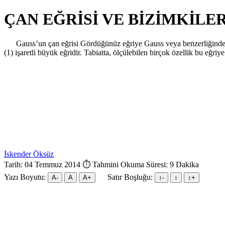
ÇAN EĞRİSİ VE BİZİMKİLE
Gauss’un çan eğrisi Gördüğünüz eğriye Gauss veya benzerliğinden ötür
(1) işaretli büyük eğridir. Tabiatta, ölçülebilen birçok özellik bu eğriy
İskender Öksüz
Tarih: 04 Temmuz 2014
⏱ Tahmini Okuma Süresi: 9 Dakika
Yazı Boyutu:
Satır Boşluğu:
A-
A
A+
↕︎-
↕︎
↕︎+