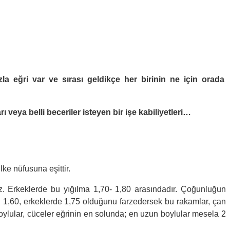
a eğri var ve sırası geldikçe her birinin ne için orada
ı veya belli beceriler isteyen bir işe kabiliyetleri…
ke nüfusuna eşittir.
. Erkeklerde bu yığılma 1,70- 1,80 arasındadır. Çoğunluğun
n 1,60, erkeklerde 1,75 olduğunu farzedersek bu rakamlar, çan
boylular, cüceler eğrinin en solunda; en uzun boylular mesela 2