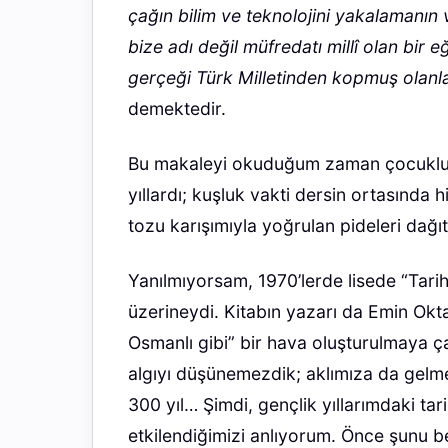
çağın bilim ve teknolojini yakalamanı
bize adı değil müfredatı millî olan bir 
gerçeği Türk Milletinden kopmuş olanlar
demektedir.
Bu makaleyi okuduğum zaman çocukluğ
yıllardı; kuşluk vakti dersin ortasında h
tozu karışımıyla yoğrulan pideleri dağıt
Yanılmıyorsam, 1970’lerde lisede “Tarih”
üzerineydi. Kitabın yazarı da Emin Okt
Osmanlı gibi” bir hava oluşturulmaya çal
algıyı düşünemezdik; aklımıza da gelmezd
300 yıl… Şimdi, gençlik yıllarımdaki ta
etkilendiğimizi anlıyorum. Önce şunu be