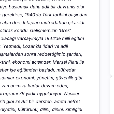
diye başlamak daha adil bir davranış olur
 gerekirse, 1940’da Türk tarihini başından
lan ders kitapları müfredattan çıkarıldı.
 olarak kondu. Gelişmemizin ‘Grek’
lacağı varsayımıyla 1944’de millî eğitim
. Yetmedi, Lozan’da ‘idari ve adli
tışmalardan sonra reddettiğimiz şartları,
rini, ekonomi açısından Marşal Planı ile
etler işe eğitimden başladı, müfredat
adımlar ekonomi, yönetim, güvenlik gibi
yla zamanımıza kadar devam eden,
rogramı 76 yıldır uygulanıyor. Nesiller
rih gibi zevkli bir dersten, adeta nefret
etini, kültürünü, dilini, dinini, kimliğini