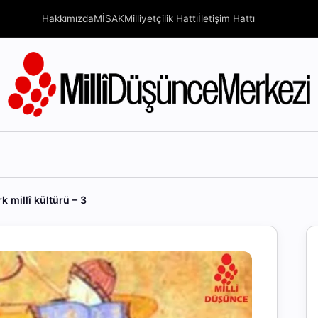
Hakkımızda
MİSAK
Milliyetçilik Hattı
İletişim Hattı
k millî kültürü – 3