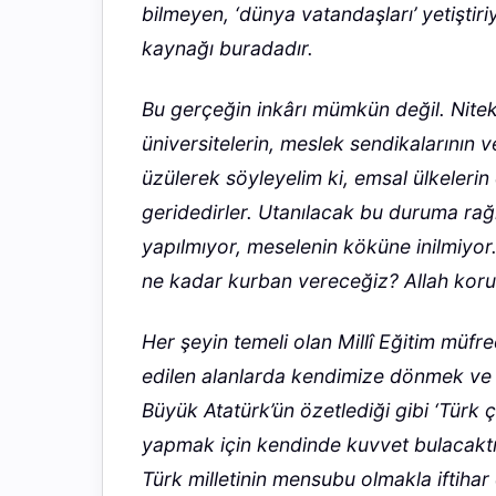
bilmeyen, ‘dünya vatandaşları’ yetiştiri
kaynağı buradadır.
Bu gerçeğin inkârı mümkün değil. Nite
üniversitelerin, meslek sendikalarının v
üzülerek söyleyelim ki, emsal ülkeleri
geridedirler. Utanılacak bu duruma ra
yapılmıyor, meselenin köküne inilmiyor.
ne kadar kurban vereceğiz? Allah korus
Her şeyin temeli olan Millî Eğitim müfre
edilen alanlarda kendimize dönmek ve
Büyük Atatürk’ün özetlediği gibi ‘Türk
yapmak için kendinde kuvvet bulacaktır
Türk milletinin mensubu olmakla iftihar e