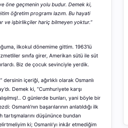
n ve öne geçmenin yolu budur. Demek ki,
eğitim öğretim programı lazım. Bu hayati
 ve işbirlikçiler hariç bilmeyen yoktur.”
uma, ilkokul dönemime gittim. 1963’lü
izmetliler sınıfa girer, Amerikan sütü ile süt
ırlardı. Biz de çocuk sevinciyle yerdik.
 dersinin içeriği, ağırlıklı olarak Osmanlı
ay’dı. Demek ki, “Cumhuriyete karşı
ışılmış!.. O günlerde bunları, yani böyle bir
i: Osmanlı’nın başarılarının anlatıldığı ilk
rih tartışmalarını düşününce bundan
lirtmeliyim ki; Osmanlı’yı inkâr etmediğim