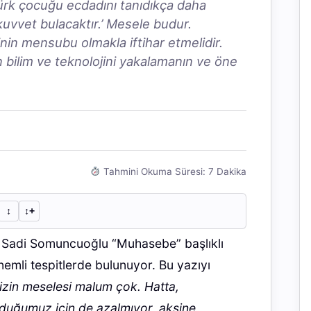
Türk çocuğu ecdadını tanıdıkça daha
uvvet bulacaktır.’ Mesele budur.
nin mensubu olmakla iftihar etmelidir.
ın bilim ve teknolojini yakalamanın ve öne
Tahmini Okuma Süresi: 7 Dakika
↕︎
↕︎+
z Sadi Somuncuoğlu “Muhasebe” başlıklı
emli tespitlerde bulunuyor. Bu yazıyı
zin meselesi malum çok. Hatta,
duğumuz için de azalmıyor, aksine