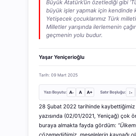
Büyük Atatürk’ün özetlediği gibi ‘
büyük işler yapmak için kendinde k
Yetişecek çocuklarımız Türk milleti
Milletler yarışında ilerlemenin çağ
geçmenin yolu budur.
Yaşar Yeniçerioğlu
Tarih: 09 Mart 2025
Yazı Boyutu:
A-
A
A+
Satır Boşluğu:
↕︎-
28 Şubat 2022 tarihinde kaybettiğimi
yazısında (02/01/2021, Yeniçağ) çok ön
buraya almakta fayda gördüm:
“Ülkemi
çözemediğimiz, meselelerin kaynağı ol