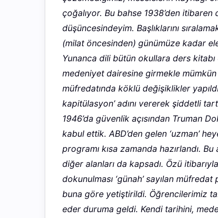
çoğalıyor. Bu bahse 1938’den itibaren 
düşüncesindeyim. Başlıklarını sıralamak
(milat öncesinden) günümüze kadar ele a
Yunanca dili bütün okullara ders kitabı
medeniyet dairesine girmekle mümkün o
müfredatında köklü değişiklikler yapıldı
kapitülasyon’ adını vererek şiddetli tar
1946’da güvenlik açısından Truman Dokt
kabul ettik. ABD’den gelen ‘uzman’ hey
programı kısa zamanda hazırlandı. Bu 
diğer alanları da kapsadı. Özü itibarı
dokunulması ‘günah’ sayılan müfredat p
buna göre yetiştirildi. Öğrencilerimiz ta
eder duruma geldi. Kendi tarihini, medeniy