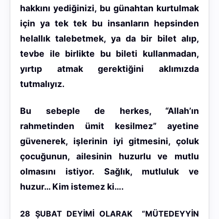
hakkını yediğinizi, bu günahtan kurtulmak
için ya tek tek bu insanların hepsinden
helallık talebetmek, ya da bir bilet alıp,
tevbe ile birlikte bu bileti kullanmadan,
yırtıp atmak gerektiğini aklımızda
tutmalıyız.
Bu sebeple de herkes, “
Allah’ın
rahmetinden ümit kesilmez
” ayetine
güvenerek, işlerinin iyi gitmesini, çoluk
çocuğunun, ailesinin huzurlu ve mutlu
olmasını istiyor. Sağlık, mutluluk ve
huzur… Kim istemez ki….
28 ŞUBAT DEYİMİ OLARAK “MÜTEDEYYİN