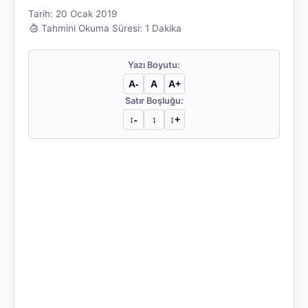
Tarih: 20 Ocak 2019
Tahmini Okuma Süresi: 1 Dakika
Yazı Boyutu:
A-
A
A+
Satır Boşluğu:
↕︎-
↕︎
↕︎+