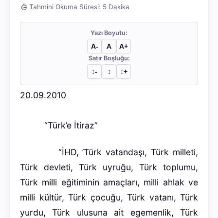
Tahmini Okuma Süresi: 5 Dakika
Yazı Boyutu:
A-
A
A+
Satır Boşluğu:
↕︎-
↕︎
↕︎+
20.09.2010
“Türk’e İtiraz”
“İHD, ’Türk vatandaşı, Türk milleti,
Türk devleti, Türk uyruğu, Türk toplumu,
Türk milli eğitiminin amaçları, milli ahlak ve
milli kültür, Türk çocuğu, Türk vatanı, Türk
yurdu, Türk ulusuna ait egemenlik, Türk