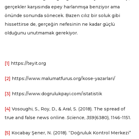
gerçekler karşısında epey harlanmışa benziyor ama
önünde sonunda sönecek. Bazen cılız bir soluk gibi
hissettirse de, gerçeğin nefesinin ne kadar güçlü
olduğunu unutmamak gerekiyor.
[1]
https://teyit.org
[2]
https://www.malumatfurus.org/kose-yazarlari/
[3]
https://www.dogrulukpayi.com/istatistik
[4]
Vosoughi, S., Roy, D., & Aral, S. (2018). The spread of
true and false news online.
Science
,
359
(6380), 1146-1151.
[5]
Kocabay Şener, N. (2018). “Doğruluk Kontrol Merkezi”