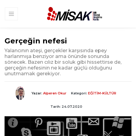
Gerçeğin nefesi
Yalancının ateşi, gerçekler karşısında epey
harlanmışa benziyor ama önünde sonunda
sönecek. Bazen cılız bir soluk gibi hissettirse de,
gerçeğin nefesinin ne kadar güçlü olduğunu
unutmamak gerekiyor.
Yazar:
Alperen Okur
Kategori:
EĞİTİM-KÜLTÜR
Tarih: 24.07.2020