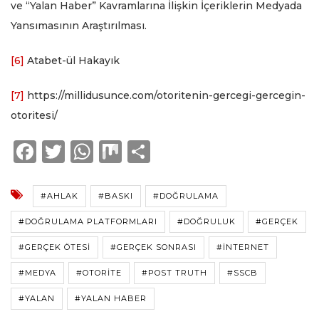
ve “Yalan Haber” Kavramlarına İlişkin İçeriklerin Medyada
Yansımasının Araştırılması.
[6]
Atabet-ül Hakayık
[7]
https://millidusunce.com/otoritenin-gercegi-gercegin-
otoritesi/
F
T
W
M
S
a
w
h
ix
h
c
it
a
a
#AHLAK
#BASKI
#DOĞRULAMA
e
te
ts
re
#DOĞRULAMA PLATFORMLARI
#DOĞRULUK
#GERÇEK
b
r
A
#GERÇEK ÖTESI
#GERÇEK SONRASI
#INTERNET
o
p
#MEDYA
#OTORITE
#POST TRUTH
#SSCB
o
p
#YALAN
#YALAN HABER
k