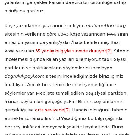
yalanların gerçekler karşısında ezici bir üstünlüğe sahip
olduğunu görürüz.
Köşe yazarlarının yazılarını inceleyen
malumatfurus.org
sitesinin verilerine göre 6843 köşe yazarından 1446’sının
en az bir yazısında yanlış/yalan/hata belirlenmiş. Bazı
köşe yazarları
35 yanlış bilgiyle zirvede duruyor
[2]
. Sitenin
incelemesi dışında kalan yazıları bilemiyoruz tabii. Siyasi
partilerin ve politikacıların söylemlerini inceleyen
dogrulukpayi.com
sitesini incelediğimizde biraz içimiz
ferahlıyor. Ancak bu sitenin de inceleyemediği nice
söylemler var. Mecliste temsil edilen beş siyasi partiden
4’ünün söylemleri gerçeğe yakın! Birinin söylemlerinin
gerçekliği ise
orta seviyede
[3]
. Hangisi olduğunu tahmin
etmekte zorlanabilirsiniz! Yaşadığımız bu bilgi çağında
her şey, inkâr edilemeyecek şekilde kayıt altında. Buna